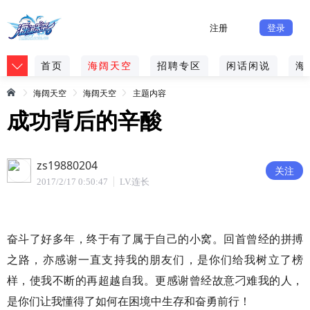
注册
登录
首页
海阔天空
招聘专区
闲话闲说
海
海阔天空
海阔天空
主题内容
成功背后的辛酸
zs19880204
关注
2017/2/17 0:50:47
LV.连长
奋斗了好多年，终于有了属于自己的小窝。回首曾经的拼搏
之路，亦感谢一直支持我的朋友们，是你们给我树立了榜
样，使我不断的再超越自我。更感谢曾经故意刁难我的人，
是你们让我懂得了如何在困境中生存和奋勇前行！