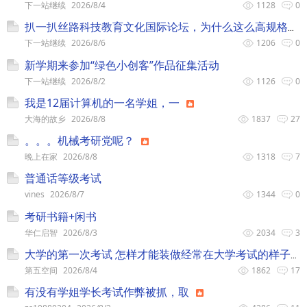
下一站继续
2026/8/4
1128
0
扒一扒丝路科技教育文化国际论坛，为什么这么高规格的盛会会让英达承办？
下一站继续
2026/8/6
1206
0
新学期来参加“绿色小创客”作品征集活动
下一站继续
2026/8/2
1126
0
我是12届计算机的一名学姐，一
大海的故乡
2026/8/8
1837
27
。。。机械考研党呢？
晚上在家
2026/8/8
1318
7
普通话等级考试
vines
2026/8/7
1344
0
考研书籍+闲书
华仁启智
2026/8/3
2034
3
大学的第一次考试 怎样才能装做经常在大学考试的样子？
第五空间
2026/8/4
1862
17
有没有学姐学长考试作弊被抓，取