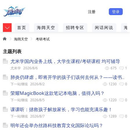
注册
登录
首页
海阔天空
招聘专区
闲话闲说
海
海阔天空
考研考试
主题列表
尤米学国内业务上线，大学生课程/考研课程 均可辅导
尤米学
2026/8/6
675
1
肺炎仍肆虐，即将开学的孩子们该何去何从？——读书郎
下一站继续
2026/8/2
1230
0
荣耀MagicBook这款笔记本电脑，值得入吗？
下一站继续
2026/8/5
1220
0
课课听：拯救孩子解放家长，学习也能充满乐趣！
下一站继续
2026/8/7
1289
0
明年还会举办丝路科技教育文化国际论坛吗？