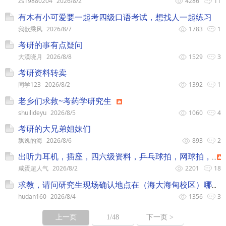
zs19880204
2026/8/2
4286
11
有木有小可爱要一起考四级口语考试，想找人一起练习
我欲乘风
2026/8/7
1783
1
考研的事有点疑问
大漠晓月
2026/8/8
1529
3
考研资料转卖
同学123
2026/8/2
1392
1
老乡们求救~考药学研究生
shuilideyu
2026/8/5
1060
4
考研的大兄弟姐妹们
飘逸的海
2026/8/6
893
2
出听力耳机，插座，四六级资料，乒乓球拍，网球拍，
咸蛋超人气
2026/8/2
2201
18
求教，请问研究生现场确认地点在（海大海甸校区）哪里？
hudan160
2026/8/4
1356
3
上一页
1
/48
下一页 >