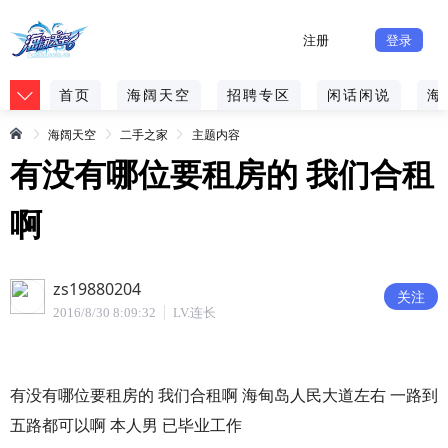
注册
登录
首页
海阔天空
招聘专区
闲话闲说
海
海阔天空
二手之家
主题内容
有没有哪位要租房的 我们合租
啊
zs19880204
关注
2016/8/30 8:09:32
LV.连长
有没有哪位要租房的 我们合租啊 海甸岛人民大道左右 一路到
五路都可以啊 本人男 已毕业工作